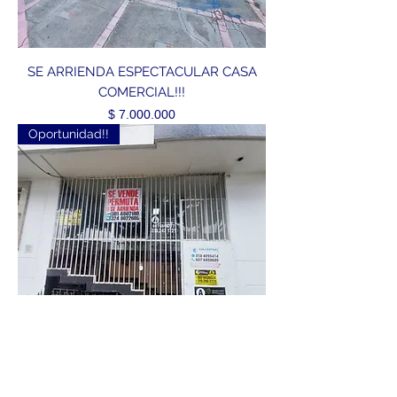
SE ARRIENDA ESPECTACULAR CASA
COMERCIAL!!!
Precio
$ 7.000.000
Oportunidad!!
SE ARRIENDA LOCAL EN SAN ALONSO