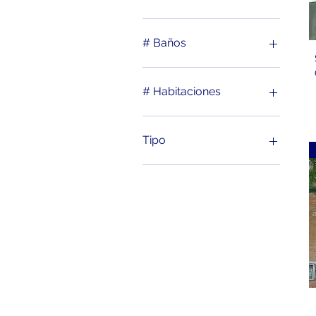
0 COP
950.000.000 COP
# Baños
2
# Habitaciones
3
Tipo
Apartamento