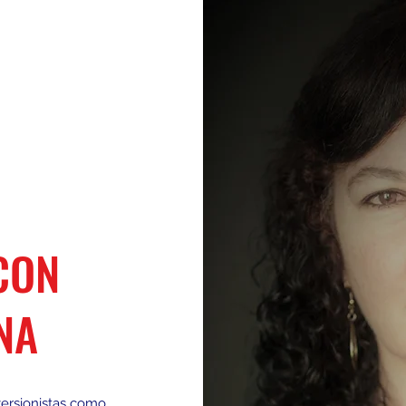
CON
NA
versionistas como