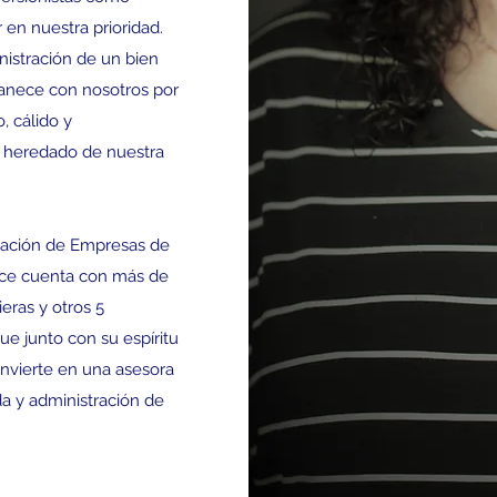
 en nuestra prioridad.
nistración de un bien
manece con nosotros por
, cálido y
 heredado de nuestra
ración de Empresas de
ice cuenta con más de
eras y otros 5
ue junto con su espíritu
onvierte en una asesora
a y administración de