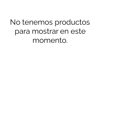
No tenemos productos
para mostrar en este
momento.
inmobiliariareyesasociados@hotmail.com
+57 607 684 9777
=
+ 57
316 498 95 99
Centro Comercial La Florida,
Local 327,
Floridablanca - Santander
©2018 by Inmobiliaria Reyes. All Rights Reserved.