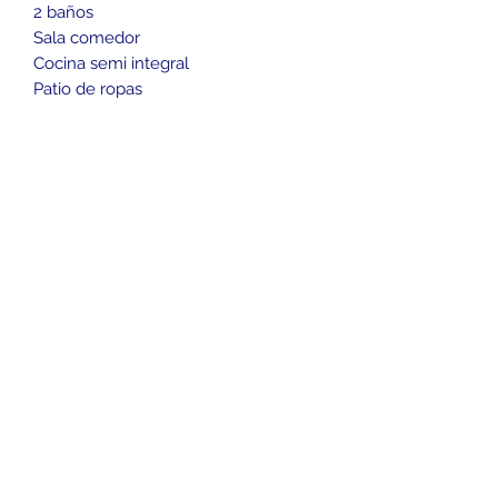
2 baños
Sala comedor
Cocina semi integral
Patio de ropas
TE GUSTO? LLAMANOS! 🥇
3152944745