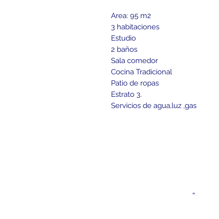
Area: 95 m2
3 habitaciones
Estudio
2 baños
Sala comedor
Cocina Tradicional
Patio de ropas
Estrato 3.
Servicios de agua,luz ,gas
Contacto
inmobiliariareyesasociados@hotma
+57 607 684 9777
=
+ 57
316 498 95 99
ARRENDAMIENTOS: